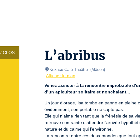
L’abribus
/ CLOS
Kezaco Café-Théâtre 
(
Mâcon
)
Afficher le plan
Venez assister à la rencontre improbable d'u
d’un apiculteur solitaire et nonchalant...
Un jour d'orage, Isa tombe en panne en pleine c
évidemment, son portable ne capte pas.

Elle qui n'aime rien tant que la frénésie de sa v
retrouve contrainte d'attendre l'arrivée hypothé
nature et du calme qui l'environne.

La rencontre entre ces deux mondes que tout op