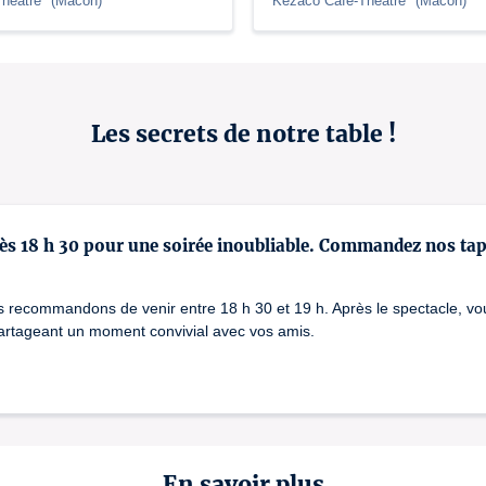
Théâtre
(
Mâcon
)
Kezaco Café-Théâtre
(
Mâcon
)
Les secrets de notre table !
dès 18 h 30 pour une soirée inoubliable. Commandez nos ta
s recommandons de venir entre 18 h 30 et 19 h. Après le spectacle, vo
partageant un moment convivial avec vos amis.
En savoir plus